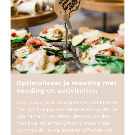
Optimaliseer je meeting met
voeding en activiteiten
Door voedzame maaltijden te combineren
met actieve pauzes verzekeren we dat de
deelnemers niet alleen gevoed worden
met kwalitatief hoogstaand eten, maar
ook met de revitaliserende effecten van