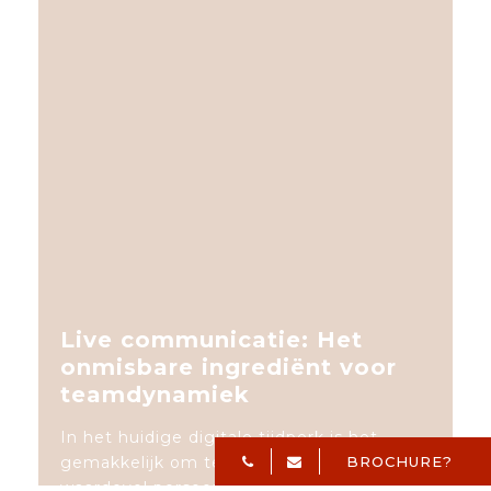
Live communicatie: Het
onmisbare ingrediënt voor
teamdynamiek
In het huidige digitale tijdperk is het
gemakkelijk om te vergeten hoe
BROCHURE?
waardevol persoonlijke interacties kunnen