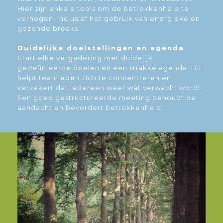
Hier zijn enkele tools om de betrokkenheid te
verhogen, inclusief het gebruik van energieke en
gezonde breaks.
Duidelijke doelstellingen en agenda
Start elke vergadering met duidelijk
gedefinieerde doelen en een strakke agenda. Dit
helpt teamleden zich te concentreren en
verzekert dat iedereen weet wat verwacht wordt.
Een goed gestructureerde meeting behoudt de
aandacht en bevordert betrokkenheid.
Interactieve elementen
Gebruik interactieve elementen zoals polls,
brainstormsessies en groepsdiscussies om
iedereen te betrekken. Technologie kan hierbij
ondersteunen; denk aan apps voor real-time
feedback of digitale tools om samen te werken.