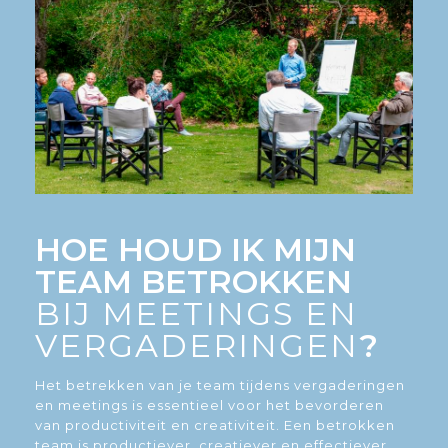
HOE HOUD IK MIJN
TEAM BETROKKEN
BIJ MEETINGS EN
VERGADERINGEN
?
Het betrekken van je team tijdens vergaderingen
en meetings is essentieel voor het bevorderen
van productiviteit en creativiteit. Een betrokken
team is productiever, creatiever en effectiever.