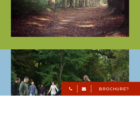
Regelmatige pauzes
Plan korte pauzes om vermoeidheid tegen te
gaan. Een vijf tot tien minuten pauze na elke 50
minuten vergadering kan de alertheid en energie
van het team behouden. Een korte wandeling
over ons landgoed doet al wonderen.
BROCHURE?