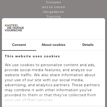
Trouwen
Iets te vieren
Vergaderen
Training
Bedrijfsfeest
Hotel
Culinair
Over ons
Blogs
Consent
About cookies
Details
Nieuws
Vacatures
Veel gestelde vragen particulier
This website uses cookies
Veel gestelde vragen zakelijk
We use cookies to personalize content and ads,
provide social media features, and analyze our
website traffic. We also share information about
your use of our site with our social media,
advertising, and analytics partners. These partners
may combine it with other information you've
provided to them or that they've collected from
your use of their services.