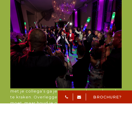
Disco Fever
Even terug in de tijd, terug naar de disco uit de
jaren 80. Een perfect thema om het jaar mee af te
sluiten. Zie je jouw collega’s (met grote pruik) al
lekker dansen op ‘Saturday Night Fever’? De
discolampen doen volop z’n werk en de LED
dansvloer maakt het plaatje compleet! Doe je
flared jeans aan en ga los op de bekende
discohits uit de 80s.
Moorddiner
Een moorddiner is de perfecte combinatie van
een heerlijk menu en een live ‘detective’. Samen
met je collega’s ga je in teams proberen de zaak
BROCHURE?
te kraken. Overleggen kan, scenario-denken
moet, maar houd je oplossingen voor jezelf en
jouw team. Er is een meesterbrein nodig. Dit is het
perfecte uitje voor grote, maar ook minder grote
groepen.