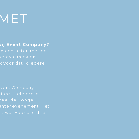
 MET
 bij Event Company?
de contacten met de
 De dynamiek en
k voor dat ik iedere
?
j Event Company
 een hele grote
steel de Hooge
klantenevenement. Het
et was voor alle drie