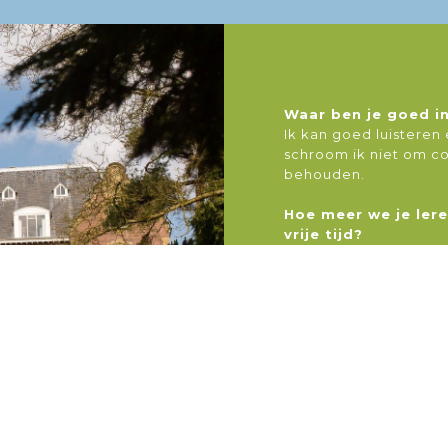
Waar ben je goed i
Ik kan goed luisteren
schroom ik niet om c
behouden.
Hoe meer we je lere
vrije tijd?
Squashen, yoga, pogi
lekker borrelen met v
een keer op een paar
Met wie zou je we
drinken?
Mark Rutte, omdat ik 
en ik ben benieuwd wat