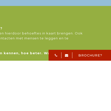
n?
 en hierdoor behoeftes in kaart brengen. Ook
ontacten met mensen te leggen en te
n kennen, hoe beter. Wat doe je in je
BROCHURE?
ng wagen om de de Zeven Zussen te lezen,
riendinnen, uiteten en soms stap ik nog wel
d.
l eens een kopje koffie willen
graag zijn drijfveren met hem wil bespreken
 hij in zijn spaarzame vrije tijd doet.