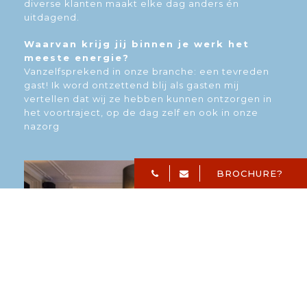
diverse klanten maakt elke dag anders én
uitdagend.
Waarvan krijg jij binnen je werk het
meeste energie?
Vanzelfsprekend in onze branche: een tevreden
gast! Ik word ontzettend blij als gasten mij
vertellen dat wij ze hebben kunnen ontzorgen in
het voortraject, op de dag zelf en ook in onze
nazorg
BROCHURE?
Waar ben je goed in?
Ik kan goed luisteren, wensen inventariseren en
gasten op hun gemak stellen. Dat is wat mij
betreft ook de kracht van een goede eerste
indruk. Ik ben een pietje precies en dat komt
weer van pas in het maken van een goed
uitgewerkt voorstel. Ik ben sociaal en ik vind het
dan ook erg leuk om het gasten naar de zin te
maken.